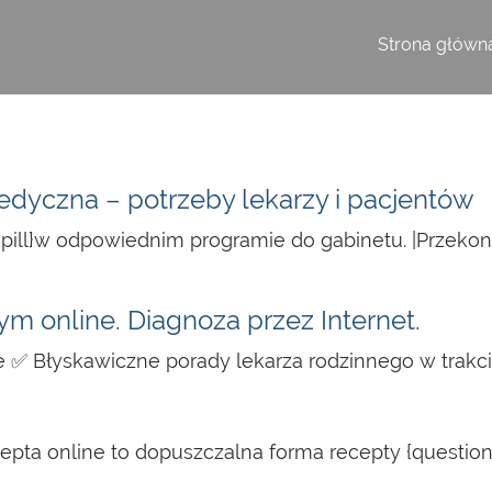
Strona główn
dyczna – potrzeby lekarzy i pacjentów
ill}w odpowiednim programie do gabinetu. |Przekonaj
ym online. Diagnoza przez Internet.
e ✅ Błyskawiczne porady lekarza rodzinnego w trakci
cepta online to dopuszczalna forma recepty {questio