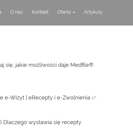
a
O nas
Kontakt
Oferta
Artykuły
 się, jakie możliwości daje Medfile®
e e-Wizyt | eRecepty i e-Zwolnienia ✅
n} Dlaczego wystawia się recepty