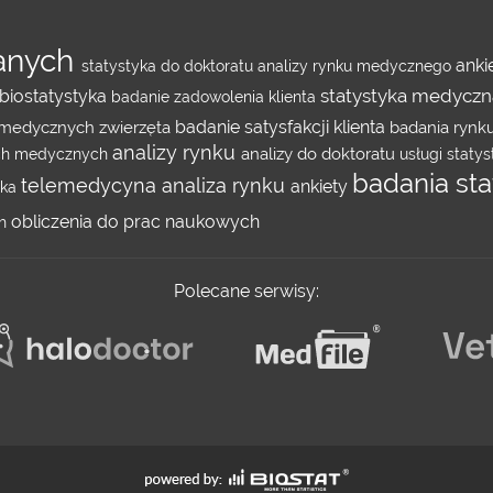
danych
anki
statystyka do doktoratu
analizy rynku medycznego
statystyka medycz
biostatystyka
badanie zadowolenia klienta
badanie satysfakcji klienta
h medycznych
zwierzęta
badania rynk
analizy rynku
analizy do doktoratu
ych medycznych
usługi staty
badania st
telemedycyna
analiza rynku
ankiety
yka
obliczenia do prac naukowych
ch
Polecane serwisy: