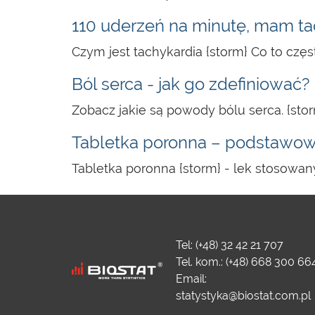
110 uderzeń na minutę, mam ta
Czym jest tachykardia {storm} Co to częs
Ból serca - jak go zdefiniować?
Zobacz jakie są powody bólu serca. {stor
Tabletka poronna – podstawo
Tabletka poronna {storm} - lek stosowany
Tel: (+48) 32 42 21 707
Tel. kom.: (+48) 668 300 66
Email:
statystyka@biostat.com.pl