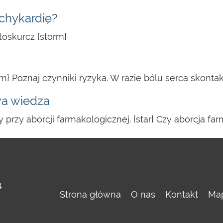
chykardię?
toskurcz {storm}
m} Poznaj czynniki ryzyka. W razie bólu serca skontak
wa wiedza
 przy aborcji farmakologicznej. {star} Czy aborcja fa
4
Strona główna
O nas
Kontakt
Map