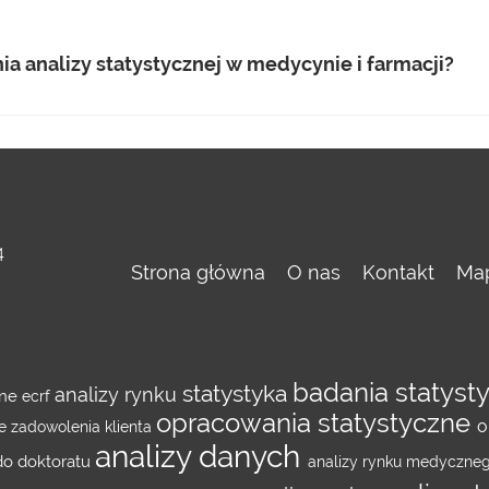
a analizy statystycznej w medycynie i farmacji?
4
Strona główna
O nas
Kontakt
Map
badania statyst
statystyka
analizy rynku
zne
ecrf
opracowania statystyczne
o
e zadowolenia klienta
analizy danych
 do doktoratu
analizy rynku medyczne