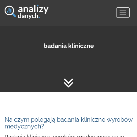
Togg
navig
badania kliniczne
Na czym polegają badania kliniczne wyrobów
medycznych?
Badania kliniczne wyrobów medycznych są w