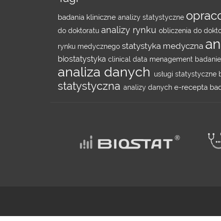
oprac
badania kliniczne
analizy statystyczne
analizy rynku
do doktoratu
obliczenia do dokt
an
statystyka medyczna
rynku medycznego
biostatystyka
clinical data menagement
badanie 
analiza danych
usługi statystyczne
statystyczna
e-recepta
ba
analizy danych