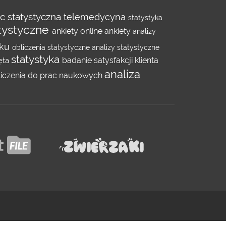
 statystyczna
telemedycyna
statystyka
atystyczne
ankiety online
ankiety
analizy
nku
obliczenia statystyczne
analizy statystyczne
statystyka
badanie satysfakcji klienta
ęta
analiza
liczenia do prac naukowych