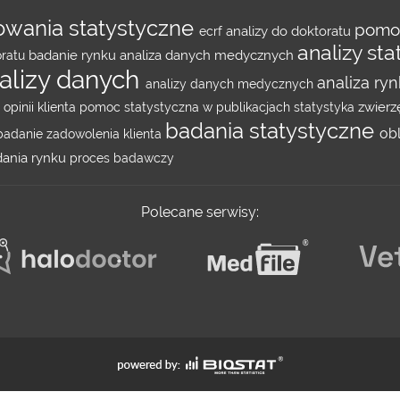
owania statystyczne
pomoc
analizy do doktoratu
ecrf
analizy st
badanie rynku
analiza danych medycznych
oratu
alizy danych
analiza ry
analizy danych medycznych
zwierz
opinii klienta
pomoc statystyczna w publikacjach
statystyka
badania statystyczne
ob
badanie zadowolenia klienta
dania rynku
proces badawczy
Polecane serwisy: