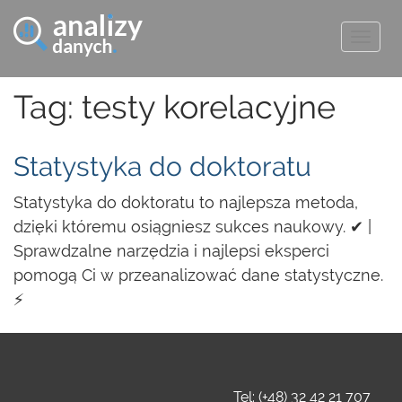
Togg
navig
Tag: testy korelacyjne
Statystyka do doktoratu
Statystyka do doktoratu to najlepsza metoda,
dzięki któremu osiągniesz sukces naukowy. ✔ |
Sprawdzalne narzędzia i najlepsi eksperci
pomogą Ci w przeanalizować dane statystyczne.
⚡
Tel: (+48) 32 42 21 707