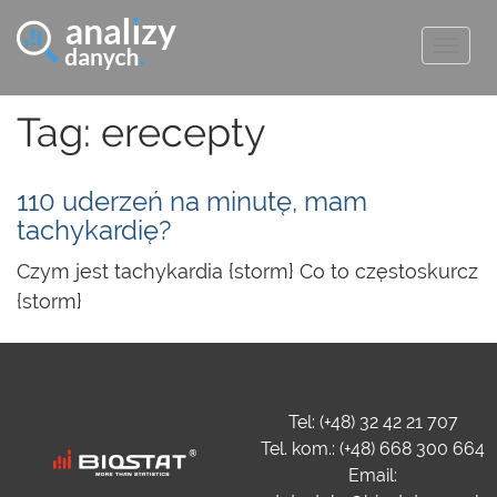
Togg
navig
Tag: erecepty
110 uderzeń na minutę, mam
tachykardię?
Czym jest tachykardia {storm} Co to częstoskurcz
{storm}
Tel: (+48) 32 42 21 707
Tel. kom.: (+48) 668 300 664
Email: